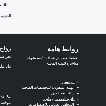
عن
التقييم
روابط هامة
رواج
نحن شرك
اضغط على الرابط ادناه ليتم تحويلك
مباشرة للهيئة المعنية
داتا ف
الرئيسية
الهيئة السعودية للتخصصات الصحية
هيئة الصحة دبي
774
دائرة الصحة ابو ظبي
موقعنا 
المجلس العماني للاختصاصات