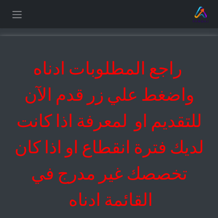
خطي للذهاب إلى المحتوى
راجع المطلوبات ادناه
واضغط علي زر قدم الآن
للتقديم او لمعرفة اذا كانت
لديك فترة انقطاع او اذا كان
تخصصك غير مدرج في
القائمة ادناه