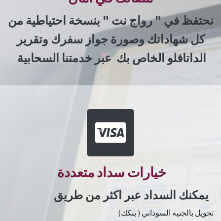
نحتفظ في " رواج نت " بنسخة احتياطية من
كل شهاداتك وصورة جواز سفرك وتقرير
الداتافلو الخاص بك عبر خدمتنا السحابية
خيارات سداد متعددة
يمكنك السداد عبر اكثر من طريق
تحويل بالجنيه السوداني ( بنكك)